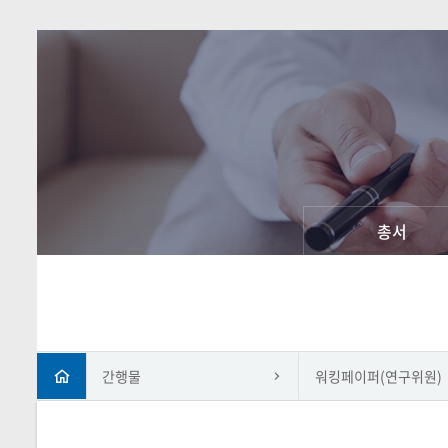
총서
간행물
워킹페이퍼(연구위원)