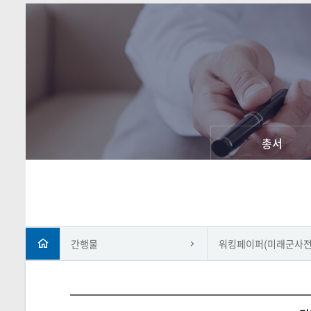
총서
간행물
워킹페이퍼(미래군사전