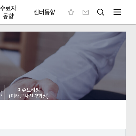
수료자
센터동향
동향
이슈브리핑
)
(미래군사전략과정)