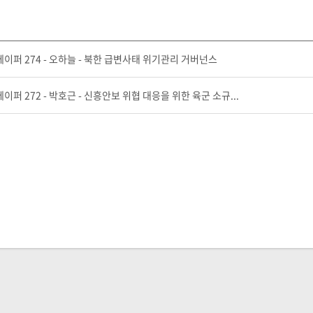
퍼 274 - 오하늘 - 북한 급변사태 위기관리 거버넌스
퍼 272 - 박호근 - 신흥안보 위협 대응을 위한 육군 소규...