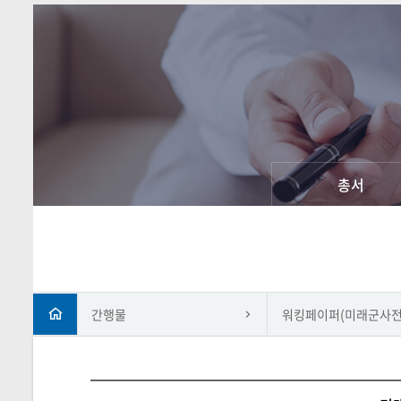
총서
간행물
워킹페이퍼(미래군사전