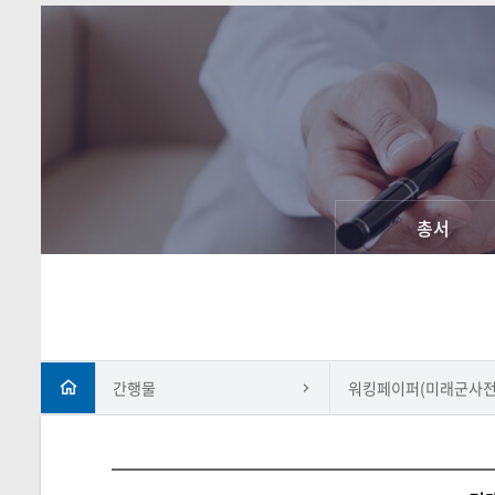
총서
간행물
워킹페이퍼(미래군사전