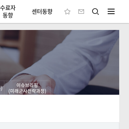
수료자
센터동향
동향
이슈브리핑
)
(미래군사전략과정)