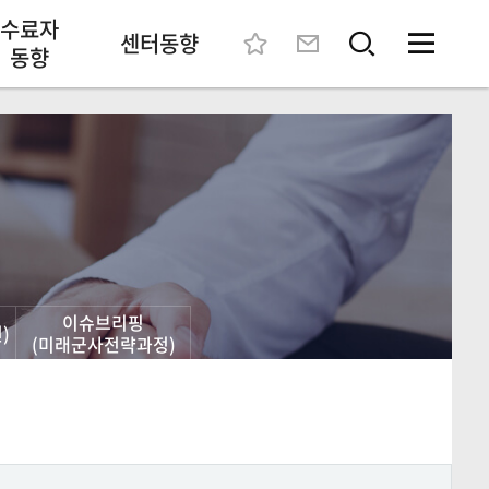
수료자
센터동향
동향
이슈브리핑
)
(미래군사전략과정)