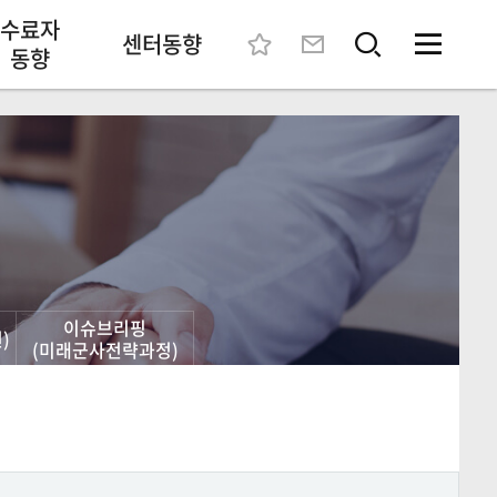
수료자
센터동향
동향
이슈브리핑
)
(미래군사전략과정)