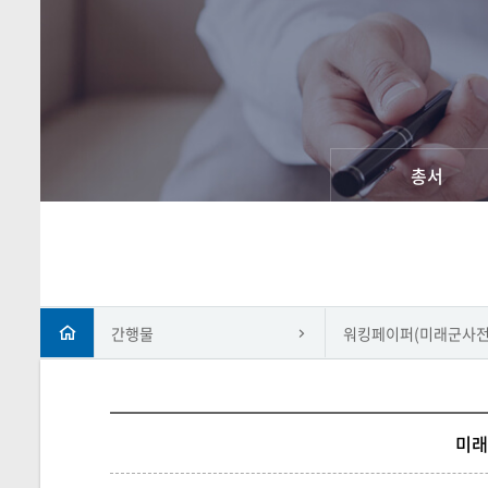
총서
간행물
워킹페이퍼(미래군사전
미래