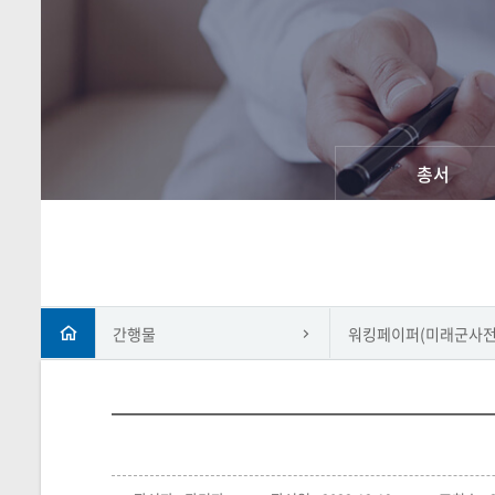
총서
간행물
워킹페이퍼(미래군사전