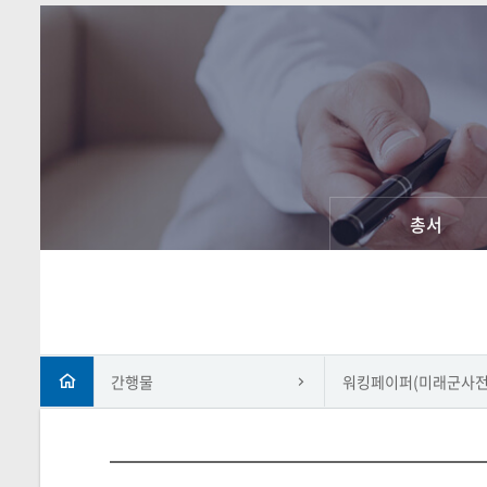
총서
간행물
워킹페이퍼(미래군사전