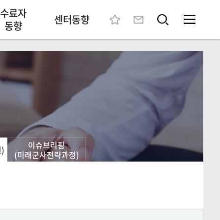
수료자
센터동향
동향
이슈브리핑
)
(미래군사전략과정)