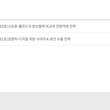
33호]신승휴-폴란드의 방산협력 외교와 전방억제 전략
31호]김명하-디지털 국방 시대의 K-방산 수출 전략