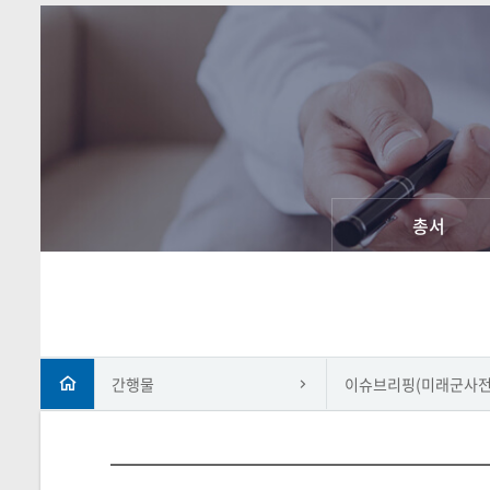
총서
간행물
이슈브리핑(미래군사전