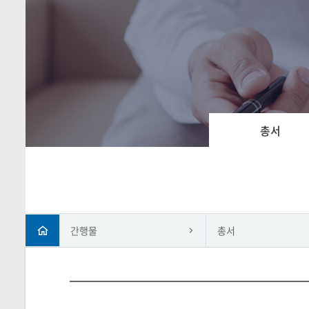
총서
간행물
총서