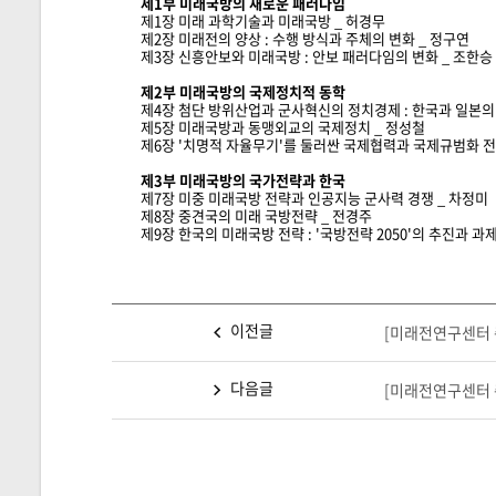
제1부 미래국방의 새로운 패러다임
제1장 미래 과학기술과 미래국방 _ 허경무
제2장 미래전의 양상 : 수행 방식과 주체의 변화 _ 정구연
제3장 신흥안보와 미래국방 : 안보 패러다임의 변화 _ 조한승
제2부 미래국방의 국제정치적 동학
제4장 첨단 방위산업과 군사혁신의 정치경제 : 한국과 일본
제5장 미래국방과 동맹외교의 국제정치 _ 정성철
제6장 '치명적 자율무기'를 둘러싼 국제협력과 국제규범화 전
제3부 미래국방의 국가전략과 한국
제7장 미중 미래국방 전략과 인공지능 군사력 경쟁 _ 차정미
제8장 중견국의 미래 국방전략 _ 전경주
제9장 한국의 미래국방 전략 : '국방전략 2050'의 추진과 과제
이전글
[미래전연구센터 
다음글
[미래전연구센터 