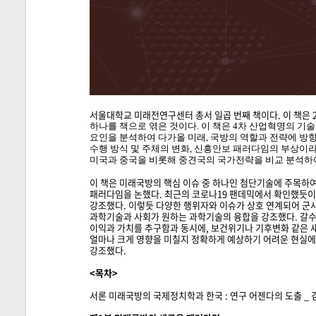
서울대학교 미래전연구센터 총서 일곱 번째 책이다. 이 책
은
하
나를 책으로 엮은 것이다. 이 책은 4차 산업혁명의 
요인을 분석하여 다가올 미래, 국
방의 역할과 전략에 방향
수행 방식 및 주체의
변화, 신흥안보 패러다임의 부상이
미국과 중국을 비롯해 중견국의
국가전략을 비교 분석하
이 책은 미래국방의 핵심 이슈 중 하나인 첨단기술에 주목하여
패러다임을 논했다. 최근의 코로나19 팬데믹에서 확인했듯이
강조했다. 이렇듯 다양한 행위자와 이슈가 상
호 연계되어 군
과학기술과 사회가 원하는 과학기술의 융합을 강조
했다. 갈
이익과 가치를 추구
함과 동시에, 보건위기나 기후변화 같은 
얼마나 크게 영향을 미칠지 정확하게 예상하기 어려운 현실
강조했다.
<목차>
서론 미래국방의 국제정치학과 한국 : 연구 어젠다의 도출 _