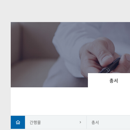
총서
간행물
총서