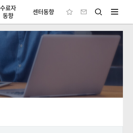
수료자
센터동향
동향