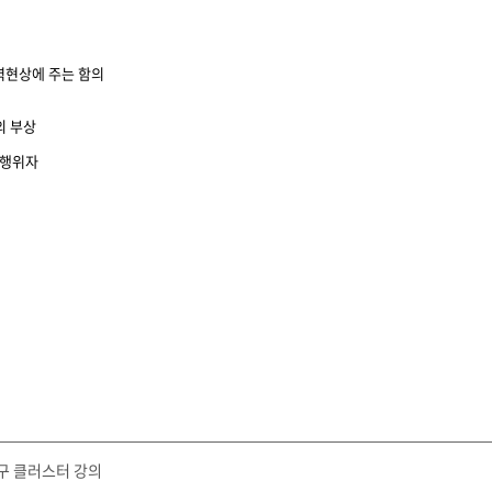
권력현상에 주는 함의
의 부상
 행위자
연구 클러스터 강의