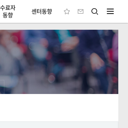
수료자
센터동향
동향