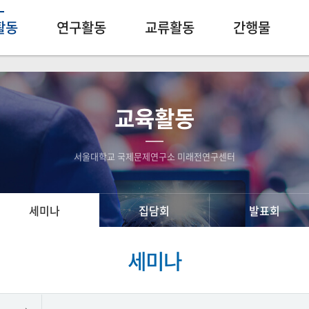
활동
연구활동
교류활동
간행물
교육활동
서울대학교 국제문제연구소 미래전연구센터
세미나
집담회
발표회
세미나