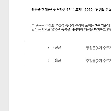
황원중
(
미래군사전략과정
2
기 수료자
). 2020. “
전쟁의 본
본 연구는 전쟁의 본질적 특성이 전장에 쓰이는 과학기술에
달리 군사안보 영역은 폭력을 사용하여 재산을 파괴하고 인
이전글
황원준(4기 수료자)
다음글
주정율(2기 수료자).